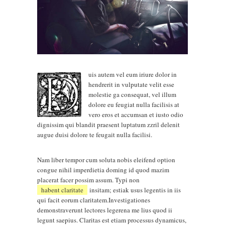
uis autem vel eum iriure dolor in
hendrerit in vulputate velit esse
molestie ga consequat, vel illum
dolore eu feugiat nulla facilisis at
vero eros et accumsan et iusto odio
dignissim qui blandit praesent luptatum zzril delenit
augue duisi dolore te feugait nulla facilisi.
Nam liber tempor cum soluta nobis eleifend option
congue nihil imperdietia doming id quod mazim
placerat facer possim assum. Typi non
habent claritate
insitam; estiak usus legentis in iis
qui facit eorum claritatem.Investigationes
demonstraverunt lectores legerena me lius quod ii
legunt saepius. Claritas est etiam processus dynamicus,