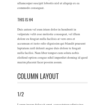
ullamcorper suscipit lobortis nisl ut aliquip ex ea
commodo consequat.
THIS IS H4
Duis autem vel eum iriure dolor in hendrerit in
vulputate velit esse molestie consequat, vel illum
dolore eu feugiat nulla facilisis at vero eros et
accumsan et iusto odio dignissim qui blandit praesent
luptatum zzril delenit augue duis dolore te feugait
nulla facilisi. Nam liber tempor cum soluta nobis
eleifend option congue nihil imperdiet doming id quod
mazim placerat facer possim assum.
COLUMN LAYOUT
1/2
Lorem ipsum dolor sit amet, consectetuer adipiscing