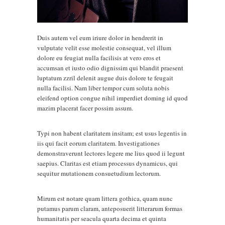
Duis autem vel eum iriure dolor in hendrerit in
vulputate velit esse molestie consequat, vel illum
dolore eu feugiat nulla facilisis at vero eros et
accumsan et iusto odio dignissim qui blandit praesent
luptatum zzril delenit augue duis dolore te feugait
nulla facilisi. Nam liber tempor cum soluta nobis
eleifend option congue nihil imperdiet doming id quod
mazim placerat facer possim assum.
Typi non habent claritatem insitam; est usus legentis in
iis qui facit eorum claritatem. Investigationes
demonstraverunt lectores legere me lius quod ii legunt
saepius. Claritas est etiam processus dynamicus, qui
sequitur mutationem consuetudium lectorum.
Mirum est notare quam littera gothica, quam nunc
putamus parum claram, anteposuerit litterarum formas
humanitatis per seacula quarta decima et quinta