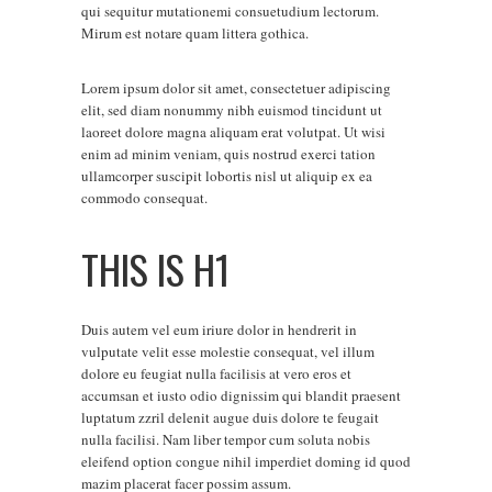
qui sequitur mutationemi consuetudium lectorum.
Mirum est notare quam littera gothica.
Lorem ipsum dolor sit amet, consectetuer adipiscing
elit, sed diam nonummy nibh euismod tincidunt ut
laoreet dolore magna aliquam erat volutpat. Ut wisi
enim ad minim veniam, quis nostrud exerci tation
ullamcorper suscipit lobortis nisl ut aliquip ex ea
commodo consequat.
THIS IS H1
Duis autem vel eum iriure dolor in hendrerit in
vulputate velit esse molestie consequat, vel illum
dolore eu feugiat nulla facilisis at vero eros et
accumsan et iusto odio dignissim qui blandit praesent
luptatum zzril delenit augue duis dolore te feugait
nulla facilisi. Nam liber tempor cum soluta nobis
eleifend option congue nihil imperdiet doming id quod
mazim placerat facer possim assum.