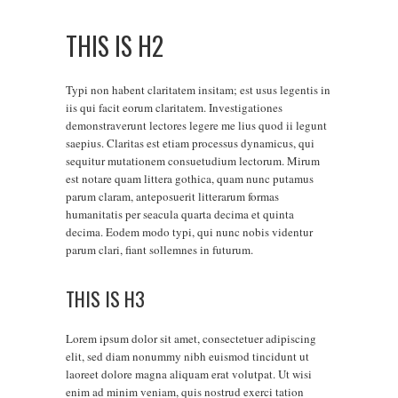
THIS IS H2
Typi non habent claritatem insitam; est usus legentis in
iis qui facit eorum claritatem. Investigationes
demonstraverunt lectores legere me lius quod ii legunt
saepius. Claritas est etiam processus dynamicus, qui
sequitur mutationem consuetudium lectorum. Mirum
est notare quam littera gothica, quam nunc putamus
parum claram, anteposuerit litterarum formas
humanitatis per seacula quarta decima et quinta
decima. Eodem modo typi, qui nunc nobis videntur
parum clari, fiant sollemnes in futurum.
THIS IS H3
Lorem ipsum dolor sit amet, consectetuer adipiscing
elit, sed diam nonummy nibh euismod tincidunt ut
laoreet dolore magna aliquam erat volutpat. Ut wisi
enim ad minim veniam, quis nostrud exerci tation