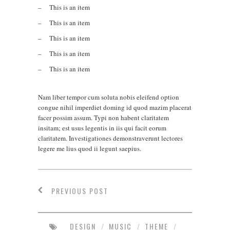
This is an item
This is an item
This is an item
This is an item
This is an item
Nam liber tempor cum soluta nobis eleifend option
congue nihil imperdiet doming id quod mazim placerat
facer possim assum. Typi non habent claritatem
insitam; est usus legentis in iis qui facit eorum
claritatem. Investigationes demonstraverunt lectores
legere me lius quod ii legunt saepius.
PREVIOUS POST
DESIGN
/
MUSIC
/
THEME
/